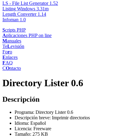
LS - File List Generator 1.52
Listing Windows 3.31m
Length Converter 1.14
Infoman 1.0
S
cripts PHP
A
plicaciones PHP on line
M
anuales
Te
L
evisión
Fo
r
o
E
nlaces
F
AQ
C
O
ntacto
Directory Lister 0.6
Descripción
Programa: Directory Lister 0.6
Descripción breve: Imprimir directorios
Idioma: Español
Licencia: Freeware
Tamaño: 275 KB