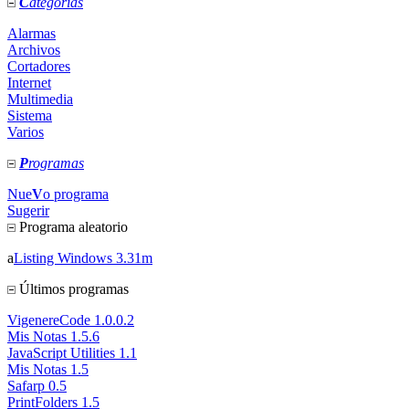
C
ategorias
Alarmas
Archivos
Cortadores
Internet
Multimedia
Sistema
Varios
P
rogramas
Nue
V
o programa
Sugerir
Programa aleatorio
a
Listing Windows 3.31m
Últimos programas
VigenereCode 1.0.0.2
Mis Notas 1.5.6
JavaScript Utilities 1.1
Mis Notas 1.5
Safarp 0.5
PrintFolders 1.5