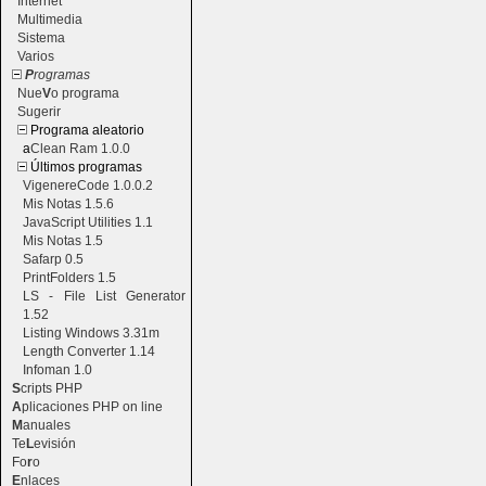
Internet
Multimedia
Sistema
Varios
P
rogramas
Nue
V
o programa
Sugerir
Programa aleatorio
a
Clean Ram 1.0.0
Últimos programas
VigenereCode 1.0.0.2
Mis Notas 1.5.6
JavaScript Utilities 1.1
Mis Notas 1.5
Safarp 0.5
PrintFolders 1.5
LS - File List Generator
1.52
Listing Windows 3.31m
Length Converter 1.14
Infoman 1.0
S
cripts PHP
A
plicaciones PHP on line
M
anuales
Te
L
evisión
Fo
r
o
E
nlaces