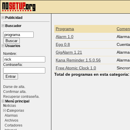
Publicidad
Buscador
Programa
Coment
Alarm 1.0
Alarma
Egg 0.8
Cuenta
Usuarios
GigAlarm 1.21
Alarma
Nombre:
Kana Reminder 1.5.0.56
Alarma
Contraseña:
Free Atomic Clock 1.0
Sincro
Total de programas en esta categoria
Darse de alta
.
Confirmar alta
.
Recuperar contraseña
.
Menú principal
N
oticias
C
ategorias
Alarmas
Archivos
Cortadores