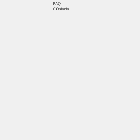
F
AQ
C
O
ntacto