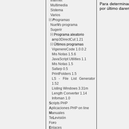
Internet
Para determina
Multimedia
por último dar
Sistema
Varios
P
rogramas
Nue
V
o programa
Sugerir
Programa aleatorio
a
mp3DirectCut 1.21
Últimos programas
VigenereCode 1.0.0.2
Mis Notas 1.5.6
JavaScript Utilities 1.1
Mis Notas 1.5
Safarp 0.5
PrintFolders 1.5
LS - File List Generator
1.52
Listing Windows 3.31m
Length Converter 1.14
Infoman 1.0
S
cripts PHP
A
plicaciones PHP on line
M
anuales
Te
L
evisión
Fo
r
o
E
nlaces