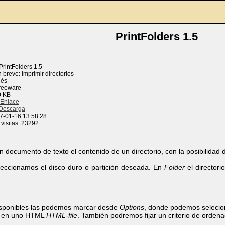
PrintFolders 1.5
rintFolders 1.5
 breve: Imprimir directorios
lés
Freeware
0 KB
Enlace
Descarga
7-01-16 13:58:28
visitas: 23292
 documento de texto el contenido de un directorio, con la posibilidad d
eccionamos el disco duro o partición deseada. En
Folder
el directori
isponibles las podemos marcar desde
Options
, donde podemos seleciona
 en uno HTML
HTML-file
. También podremos fijar un criterio de orde