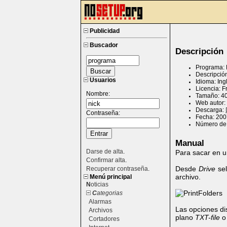
Publicidad
Buscador
Descripción
Programa: P
Descripción
Usuarios
Idioma: Ing
Licencia: 
Nombre:
Tamaño: 4
Web autor:
Descarga:
Contraseña:
Fecha: 200
Número de 
Manual
Darse de alta
.
Para sacar en un
Confirmar alta
.
Desde
Drive
sel
Recuperar contraseña
.
archivo.
Menú principal
N
oticias
C
ategorias
Alarmas
Las opciones d
Archivos
plano
TXT-file
o
Cortadores