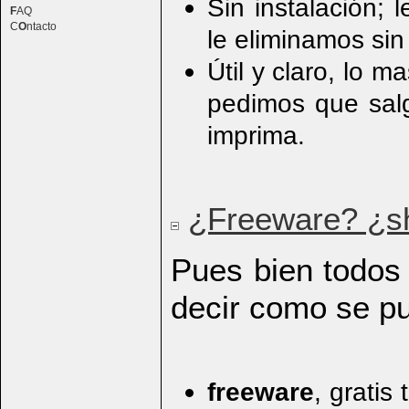
Sin instalación;
F
AQ
C
O
ntacto
le eliminamos sin
Útil y claro, lo 
pedimos que salg
imprima.
¿Freeware? ¿s
Pues bien todos 
decir como se pu
freeware
, gratis