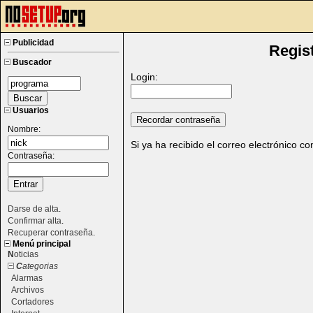
Publicidad
Regis
Buscador
Login:
Usuarios
Nombre:
Si ya ha recibido el correo electrónico c
Contraseña:
Darse de alta
.
Confirmar alta
.
Recuperar contraseña
.
Menú principal
N
oticias
C
ategorias
Alarmas
Archivos
Cortadores