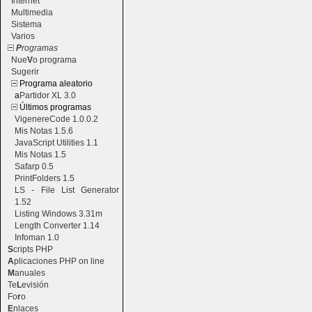
Internet
Multimedia
Sistema
Varios
P
rogramas
Nue
V
o programa
Sugerir
Programa aleatorio
a
Partidor XL 3.0
Últimos programas
VigenereCode 1.0.0.2
Mis Notas 1.5.6
JavaScript Utilities 1.1
Mis Notas 1.5
Safarp 0.5
PrintFolders 1.5
LS - File List Generator
1.52
Listing Windows 3.31m
Length Converter 1.14
Infoman 1.0
S
cripts PHP
A
plicaciones PHP on line
M
anuales
Te
L
evisión
Fo
r
o
E
nlaces