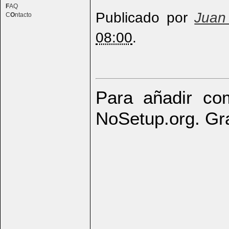
F
AQ
Publicado por
Juan
C
O
ntacto
08:00
.
Para añadir com
NoSetup.org. Gr