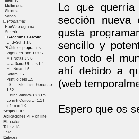
Internet
Lo que querría
Multimedia
Sistema
sección nueva
Varios
P
rogramas
Nue
V
o programa
gusta programa
Sugerir
Programa aleatorio
sencillo y poten
a
TidyGUI 1.1.5
Últimos programas
VigenereCode 1.0.0.2
con todo el mun
Mis Notas 1.5.6
JavaScript Utilities 1.1
ahí debido a q
Mis Notas 1.5
Safarp 0.5
PrintFolders 1.5
(web temporalmen
LS - File List Generator
1.52
Listing Windows 3.31m
Length Converter 1.14
Espero que os se
Infoman 1.0
S
cripts PHP
A
plicaciones PHP on line
M
anuales
Te
L
evisión
Fo
r
o
E
nlaces