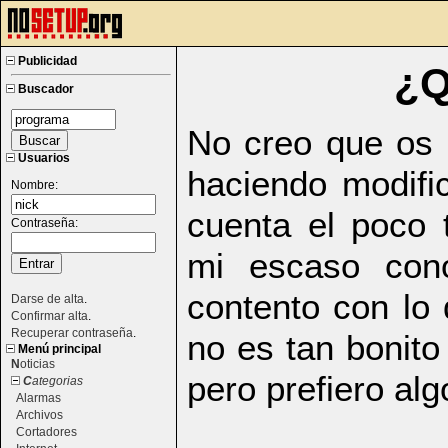
Publicidad
¿Q
Buscador
No creo que os 
Usuarios
haciendo modifi
Nombre:
cuenta el poco
Contraseña:
mi escaso con
contento con lo 
Darse de alta
.
Confirmar alta
.
Recuperar contraseña
.
no es tan bonito
Menú principal
N
oticias
pero prefiero al
C
ategorias
Alarmas
Archivos
Cortadores