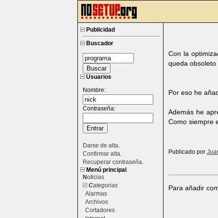
Publicidad
Buscador
Con la optimiza
queda obsoleto a
Usuarios
Nombre:
Por eso he añad
Contraseña:
Además he apre
Como siempre en
Darse de alta
.
Publicado por
Jua
Confirmar alta
.
Recuperar contraseña
.
Menú principal
N
oticias
C
ategorias
Para añadir com
Alarmas
Archivos
Cortadores