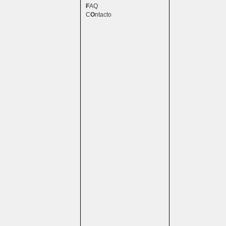
F
AQ
C
O
ntacto