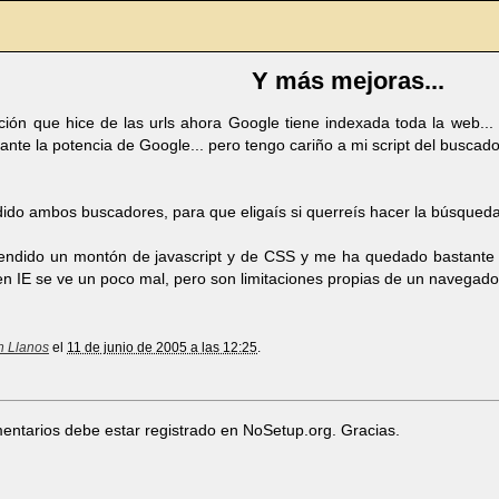
Y más mejoras...
ción que hice de las urls ahora Google tiene indexada toda la web...
nte la potencia de Google... pero tengo cariño a mi script del buscado
ido ambos buscadores, para que eligaís si querreís hacer la búsqued
ndido un montón de javascript y de CSS y me ha quedado bastante ch
 IE se ve un poco mal, pero son limitaciones propias de un navegador 
n Llanos
el
11 de junio de 2005 a las 12:25
.
entarios debe estar registrado en NoSetup.org. Gracias.