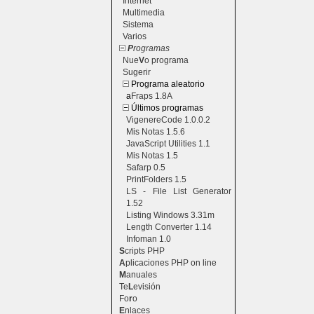
Internet
Multimedia
Sistema
Varios
P
rogramas
Nue
V
o programa
Sugerir
Programa aleatorio
a
Fraps 1.8A
Últimos programas
VigenereCode 1.0.0.2
Mis Notas 1.5.6
JavaScript Utilities 1.1
Mis Notas 1.5
Safarp 0.5
PrintFolders 1.5
LS - File List Generator
1.52
Listing Windows 3.31m
Length Converter 1.14
Infoman 1.0
S
cripts PHP
A
plicaciones PHP on line
M
anuales
Te
L
evisión
Fo
r
o
E
nlaces