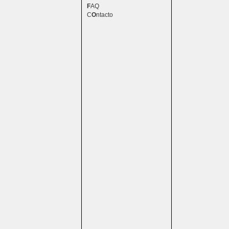
F
AQ
C
O
ntacto