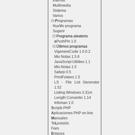
Internet
Multimedia
Sistema
Varios
P
rogramas
Nue
V
o programa
Sugerir
Programa aleatorio
a
PushPin 1.0
Últimos programas
VigenereCode 1.0.0.2
Mis Notas 1.5.6
JavaScript Utilities 1.1
Mis Notas 1.5
Safarp 0.5
PrintFolders 1.5
LS - File List Generator
1.52
Listing Windows 3.31m
Length Converter 1.14
Infoman 1.0
S
cripts PHP
A
plicaciones PHP on line
M
anuales
Te
L
evisión
Fo
r
o
E
nlaces