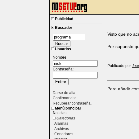
Publicidad
Buscador
Visto que no ac
Por supuesto que
Usuarios
Nombre:
Publicado por
Jua
Contraseña:
Para añadir com
Darse de alta
.
Confirmar alta
.
Recuperar contraseña
.
Menú principal
N
oticias
C
ategorias
Alarmas
Archivos
Cortadores