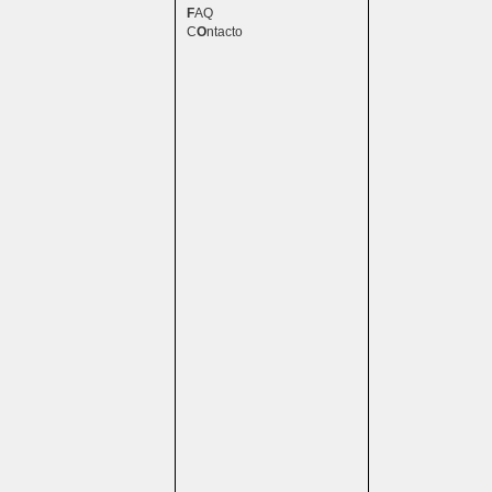
F
AQ
C
O
ntacto