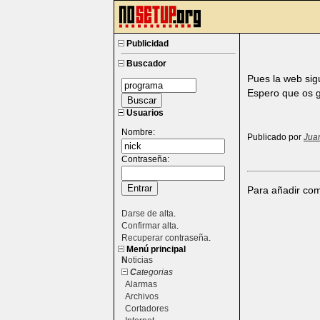
Publicidad
Buscador
Pues la web sig
Espero que os g
Usuarios
Nombre:
Publicado por
Jua
Contraseña:
Para añadir com
Darse de alta
.
Confirmar alta
.
Recuperar contraseña
.
Menú principal
N
oticias
C
ategorias
Alarmas
Archivos
Cortadores