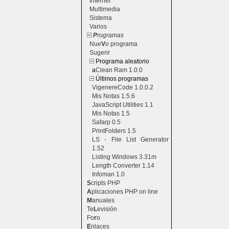
Internet
Multimedia
Sistema
Varios
P
rogramas
Nue
V
o programa
Sugerir
Programa aleatorio
a
Clean Ram 1.0.0
Últimos programas
VigenereCode 1.0.0.2
Mis Notas 1.5.6
JavaScript Utilities 1.1
Mis Notas 1.5
Safarp 0.5
PrintFolders 1.5
LS - File List Generator
1.52
Listing Windows 3.31m
Length Converter 1.14
Infoman 1.0
S
cripts PHP
A
plicaciones PHP on line
M
anuales
Te
L
evisión
Fo
r
o
E
nlaces