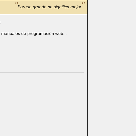
Porque grande no significa mejor
s
s manuales de programación web...