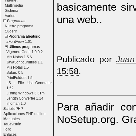
Internet
basicamente sir
Multimedia
Sistema
una web..
Varios
P
rogramas
Nue
V
o programa
Sugerir
Programa aleatorio
a
FontView 1.01
Últimos programas
VigenereCode 1.0.0.2
Publicado por
Juan
Mis Notas 1.5.6
JavaScript Utilities 1.1
Mis Notas 1.5
15:58
.
Safarp 0.5
PrintFolders 1.5
LS - File List Generator
1.52
Listing Windows 3.31m
Length Converter 1.14
Para añadir com
Infoman 1.0
S
cripts PHP
A
plicaciones PHP on line
NoSetup.org. Gr
M
anuales
Te
L
evisión
Fo
r
o
E
nlaces