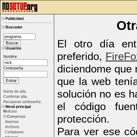
Publicidad
Otr
Buscador
El otro día e
Usuarios
preferido,
FireFo
Nombre:
diciendome que 
Contraseña:
que la web tenía
solución no es ha
Darse de alta
.
Confirmar alta
.
Recuperar contraseña
.
el código fue
Menú principal
N
oticias
protección.
C
ategorias
Alarmas
Archivos
Para ver ese có
Cortadores