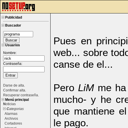
Publicidad
Buscador
Pues en princip
Usuarios
web... sobre to
Nombre:
canse de el...
Contraseña:
Pero
LiM
me ha 
Darse de alta
.
Confirmar alta
.
Recuperar contraseña
.
mucho- y he cr
Menú principal
N
oticias
que mantiene e
C
ategorias
Alarmas
Archivos
le pago.
Cortadores