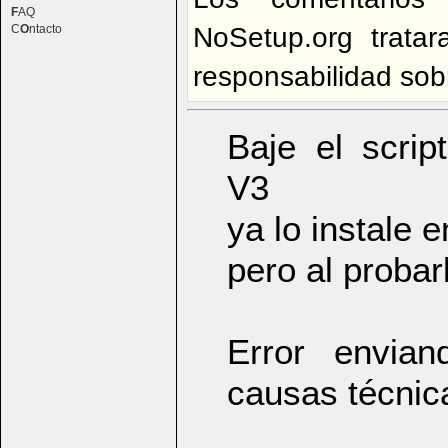
F
AQ
NoSetup.org trata
C
O
ntacto
responsabilidad sob
Baje el sc
V3
ya lo instale e
pero al probar
Error envian
causas técnica