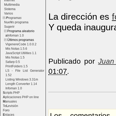
Internet
Multimedia
Sistema
La dirección es
f
Varios
P
rogramas
Nue
V
o programa
Y queda inaugura
Sugerir
Programa aleatorio
a
Infoman 1.0
Últimos programas
VigenereCode 1.0.0.2
Mis Notas 1.5.6
JavaScript Utilities 1.1
Mis Notas 1.5
Publicado por
Juan
Safarp 0.5
PrintFolders 1.5
01:07
.
LS - File List Generator
1.52
Listing Windows 3.31m
Length Converter 1.14
Infoman 1.0
S
cripts PHP
A
plicaciones PHP on line
M
anuales
Te
L
evisión
Fo
r
o
Los comentarios
E
nlaces