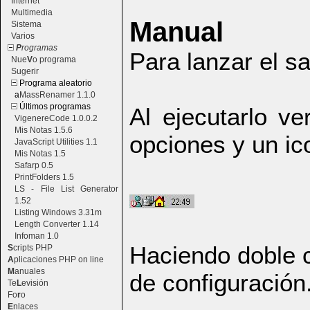
Internet
Multimedia
Manual
Sistema
Varios
P
rogramas
Para lanzar el sa
Nue
V
o programa
Sugerir
Programa aleatorio
a
MassRenamer 1.1.0
Últimos programas
Al ejecutarlo v
VigenereCode 1.0.0.2
Mis Notas 1.5.6
opciones y un ico
JavaScript Utilities 1.1
Mis Notas 1.5
Safarp 0.5
PrintFolders 1.5
LS - File List Generator
1.52
Listing Windows 3.31m
Length Converter 1.14
Infoman 1.0
Haciendo doble c
S
cripts PHP
A
plicaciones PHP on line
M
anuales
de configuración
Te
L
evisión
Fo
r
o
E
nlaces