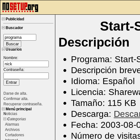
Publicidad
Start-
Buscador
Descripción
Usuarios
Programa: Start-
Nombre:
Descripción breve
Contraseña:
Idioma: Español
Licencia: Sharew
Darse de alta
.
Confirmar alta
.
Tamaño: 115 KB
Recuperar contraseña
.
Menú principal
Descarga:
Desca
N
oticias
C
ategorias
Fecha: 2003-08-
Alarmas
Archivos
Número de visita
Cortadores