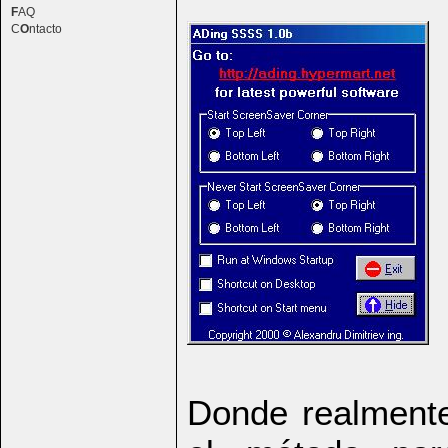
F
AQ
C
O
ntacto
Donde realmente