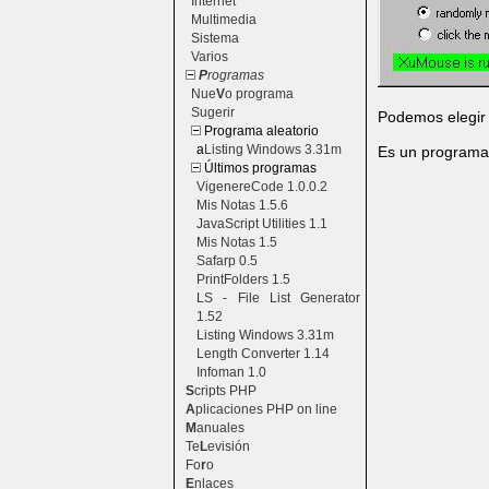
Internet
Multimedia
Sistema
Varios
P
rogramas
Nue
V
o programa
Sugerir
Podemos elegir 
Programa aleatorio
a
Listing Windows 3.31m
Es un programa 
Últimos programas
VigenereCode 1.0.0.2
Mis Notas 1.5.6
JavaScript Utilities 1.1
Mis Notas 1.5
Safarp 0.5
PrintFolders 1.5
LS - File List Generator
1.52
Listing Windows 3.31m
Length Converter 1.14
Infoman 1.0
S
cripts PHP
A
plicaciones PHP on line
M
anuales
Te
L
evisión
Fo
r
o
E
nlaces