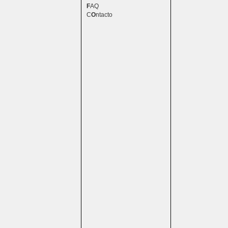
F
AQ
C
O
ntacto