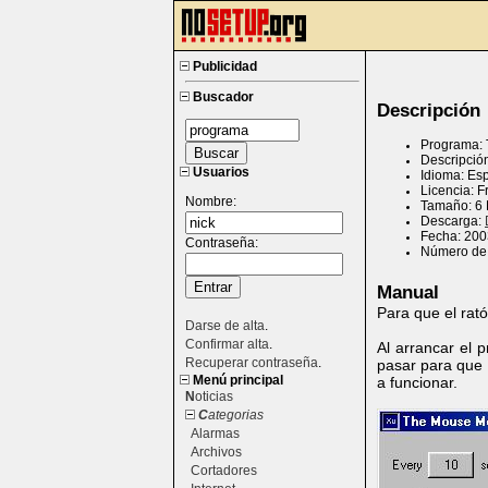
Publicidad
Buscador
Descripción
Programa: 
Descripció
Usuarios
Idioma: Es
Licencia: 
Nombre:
Tamaño: 6
Descarga:
Fecha: 200
Contraseña:
Número de 
Manual
Para que el ra
Darse de alta
.
Confirmar alta
.
Al arrancar el
Recuperar contraseña
.
pasar para que 
Menú principal
a funcionar.
N
oticias
C
ategorias
Alarmas
Archivos
Cortadores