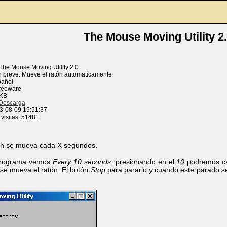
The Mouse Moving Utility 2
The Mouse Moving Utility 2.0
n breve: Mueve el ratón automaticamente
pañol
Freeware
 KB
Descarga
3-08-09 19:51:37
visitas: 51481
tón se mueva cada X segundos.
 programa vemos
Every 10 seconds
, presionando en el
10
podremos ca
se mueva el ratón. El botón
Stop
para pararlo y cuando este parado s