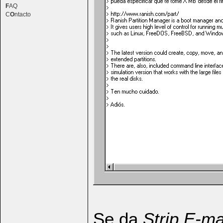
F
AQ
C
O
ntacto
Se da
Strip E-ma