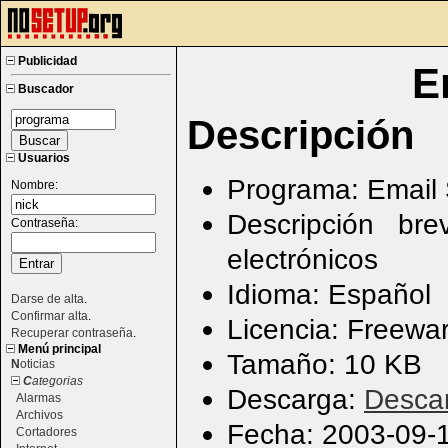
Publicidad
E
Buscador
Descripción
Usuarios
Programa: Email 
Nombre:
Descripción br
Contraseña:
electrónicos
Idioma: Español
Darse de alta
.
Confirmar alta
.
Licencia: Freewa
Recuperar contraseña
.
Menú principal
Tamaño: 10 KB
N
oticias
C
ategorias
Descarga:
Desca
Alarmas
Archivos
Fecha: 2003-09-
Cortadores