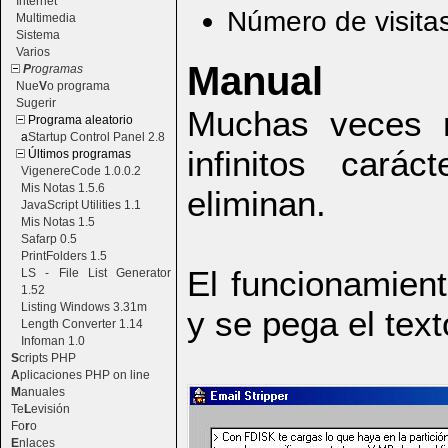
Internet
Número de visita
Multimedia
Sistema
Varios
Manual
P
rogramas
Nue
V
o programa
Sugerir
Muchas veces r
Programa aleatorio
a
Startup Control Panel 2.8
infinitos car
Últimos programas
VigenereCode 1.0.0.2
Mis Notas 1.5.6
eliminan.
JavaScript Utilities 1.1
Mis Notas 1.5
Safarp 0.5
PrintFolders 1.5
El funcionamient
LS - File List Generator
1.52
Listing Windows 3.31m
y se pega el text
Length Converter 1.14
Infoman 1.0
S
cripts PHP
A
plicaciones PHP on line
M
anuales
Te
L
evisión
Fo
r
o
E
nlaces