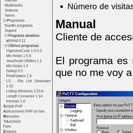
Internet
Número de visita
Multimedia
Sistema
Varios
Manual
P
rogramas
Nue
V
o programa
Sugerir
Cliente de acces
Programa aleatorio
a
KillAd 0.11
Últimos programas
VigenereCode 1.0.0.2
Mis Notas 1.5.6
El programa es 
JavaScript Utilities 1.1
Mis Notas 1.5
que no me voy a 
Safarp 0.5
PrintFolders 1.5
LS - File List Generator
1.52
Listing Windows 3.31m
Length Converter 1.14
Infoman 1.0
S
cripts PHP
A
plicaciones PHP on line
M
anuales
Te
L
evisión
Fo
r
o
E
nlaces