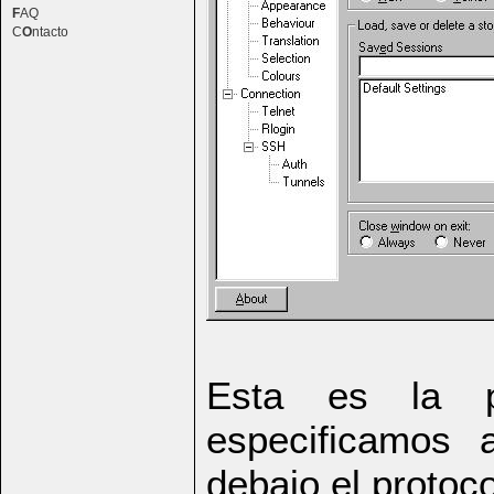
F
AQ
C
O
ntacto
Esta es la p
especificamos
debajo el protoc