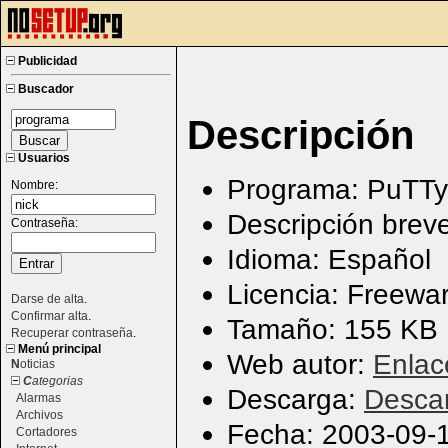
Publicidad
Buscador
Descripción
Usuarios
Programa: PuTTy
Nombre:
Descripción breve:
Contraseña:
Idioma: Español
Licencia: Freewa
Darse de alta
.
Confirmar alta
.
Tamaño: 155 KB
Recuperar contraseña
.
Menú principal
Web autor:
Enlac
N
oticias
C
ategorias
Descarga:
Desca
Alarmas
Archivos
Fecha: 2003-09-
Cortadores