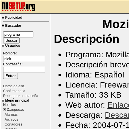
Publicidad
Mozi
Buscador
Descripción
Usuarios
Programa: Mozill
Nombre:
Descripción breve
Contraseña:
Idioma: Español
Licencia: Freewa
Darse de alta
.
Confirmar alta
.
Tamaño: 33 KB
Recuperar contraseña
.
Menú principal
Web autor:
Enlac
N
oticias
C
ategorias
Descarga:
Desca
Alarmas
Archivos
Fecha: 2004-07-
Cortadores