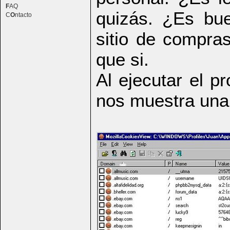
F
AQ
quizás. ¿Es bu
C
O
ntacto
sitio de compra
que si.
Al ejecutar el 
nos muestra una