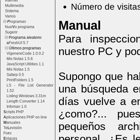
Internet
Número de visita
Multimedia
Sistema
Varios
Manual
P
rogramas
Nue
V
o programa
Sugerir
Para inspecci
Programa aleatorio
a
FreshUI 5.7
nuestro PC y pod
Últimos programas
VigenereCode 1.0.0.2
Mis Notas 1.5.6
JavaScript Utilities 1.1
Mis Notas 1.5
Supongo que ha
Safarp 0.5
PrintFolders 1.5
una búsqueda en
LS - File List Generator
1.52
Listing Windows 3.31m
días vuelve a e
Length Converter 1.14
Infoman 1.0
¿como?... pu
S
cripts PHP
A
plicaciones PHP on line
pequeños arch
M
anuales
Te
L
evisión
Fo
r
o
personal. ¿Es l
E
nlaces