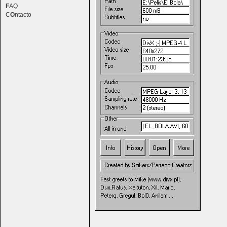
F
AQ
C
O
ntacto