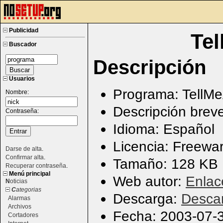
Publicidad
Te
Buscador
Descripción
Usuarios
Programa: TellM
Nombre:
Descripción brev
Contraseña:
Idioma: Español
Licencia: Freewa
Darse de alta
.
Confirmar alta
.
Tamaño: 128 KB
Recuperar contraseña
.
Menú principal
Web autor:
Enlac
N
oticias
C
ategorias
Descarga:
Desca
Alarmas
Archivos
Fecha: 2003-07-
Cortadores