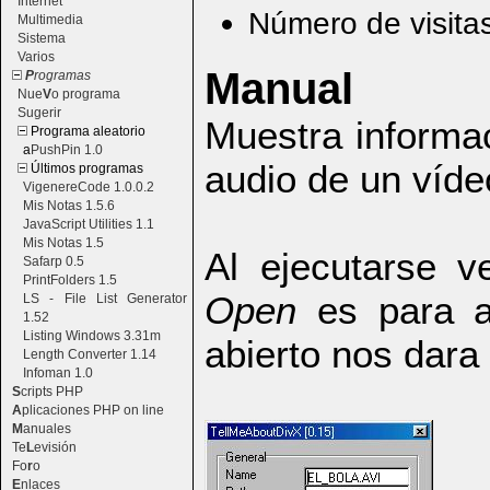
Internet
Número de visita
Multimedia
Sistema
Varios
Manual
P
rogramas
Nue
V
o programa
Sugerir
Muestra informa
Programa aleatorio
a
PushPin 1.0
audio de un víde
Últimos programas
VigenereCode 1.0.0.2
Mis Notas 1.5.6
JavaScript Utilities 1.1
Mis Notas 1.5
Al ejecutarse 
Safarp 0.5
PrintFolders 1.5
Open
es para ab
LS - File List Generator
1.52
Listing Windows 3.31m
abierto nos dara 
Length Converter 1.14
Infoman 1.0
S
cripts PHP
A
plicaciones PHP on line
M
anuales
Te
L
evisión
Fo
r
o
E
nlaces