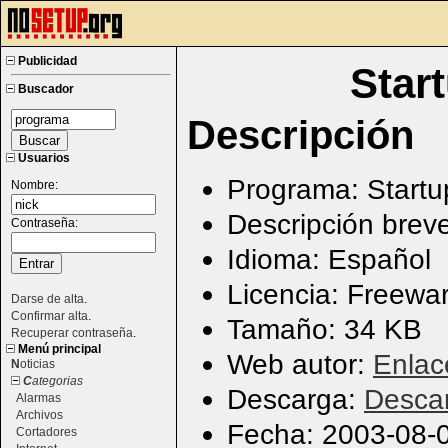
Publicidad
Star
Buscador
Descripción
Usuarios
Programa: Startu
Nombre:
Descripción breve
Contraseña:
Idioma: Español
Licencia: Freewa
Darse de alta
.
Confirmar alta
.
Tamaño: 34 KB
Recuperar contraseña
.
Menú principal
Web autor:
Enlac
N
oticias
C
ategorias
Descarga:
Desca
Alarmas
Archivos
Fecha: 2003-08-0
Cortadores