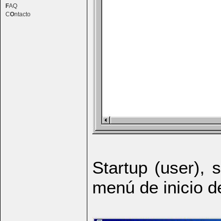
F
AQ
C
O
ntacto
Startup (user), 
menú de inicio de