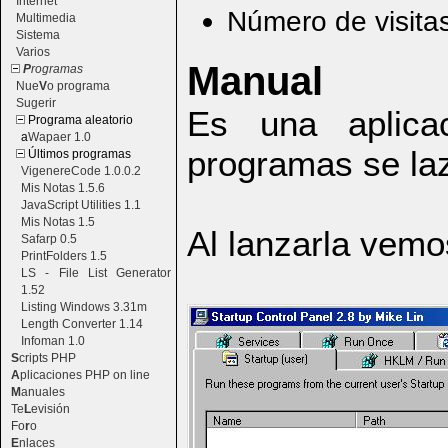
Internet
Número de visita
Multimedia
Sistema
Varios
Manual
P
rogramas
Nue
V
o programa
Sugerir
Es una aplica
Programa aleatorio
a
Wapaer 1.0
programas se la
Últimos programas
VigenereCode 1.0.0.2
Mis Notas 1.5.6
JavaScript Utilities 1.1
Mis Notas 1.5
Al lanzarla vemo
Safarp 0.5
PrintFolders 1.5
LS - File List Generator
1.52
Listing Windows 3.31m
Length Converter 1.14
Infoman 1.0
S
cripts PHP
A
plicaciones PHP on line
M
anuales
Te
L
evisión
Fo
r
o
E
nlaces