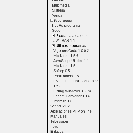
Internet
Multimedia
Sistema
Varios
P
rogramas
Nue
V
o programa
Sugerir
Programa aleatorio
a
WinBAR 1.1
Últimos programas
VigenereCode 1.0.0.2
Mis Notas 1.5.6
JavaScript Utilities 1.1
Mis Notas 1.5
Safarp 0.5
PrintFolders 1.5
LS - File List Generator
1.52
Listing Windows 3.31m
Length Converter 1.14
Infoman 1.0
S
cripts PHP
A
plicaciones PHP on line
M
anuales
Te
L
evisión
Fo
r
o
E
nlaces