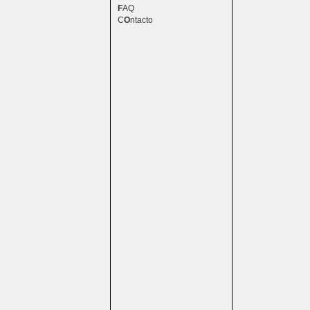
F
AQ
C
O
ntacto