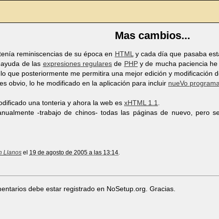
Mas cambios...
tenía reminiscencias de su época en
HTML
y cada día que pasaba esta
n ayuda de las
expresiones regulares
de
PHP
y de mucha paciencia he 
lo que posteriormente me permitira una mejor edición y modificación 
 obvio, lo he modificado en la aplicación para incluir
nueVo program
dificado una tonteria y ahora la web es
xHTML 1.1
.
nualmente -trabajo de chinos- todas las páginas de nuevo, pero s
n Llanos
el
19 de agosto de 2005 a las 13:14
.
entarios debe estar registrado en NoSetup.org. Gracias.