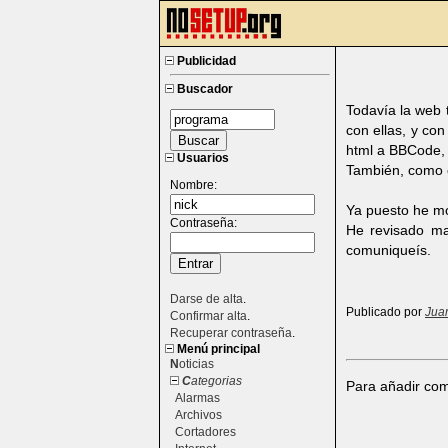
Publicidad
Buscador
Todavía la web 
con ellas, y co
html a BBCode, 
Usuarios
También, como es
Nombre:
Ya puesto he mo
Contraseña:
He revisado ma
comuniqueís.
Darse de alta
.
Publicado por
Jua
Confirmar alta
.
Recuperar contraseña
.
Menú principal
N
oticias
C
ategorias
Para añadir com
Alarmas
Archivos
Cortadores