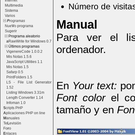
Internet
Número de visita
Multimedia
Sistema
Varios
Manual
P
rogramas
Nue
V
o programa
Sugerir
Para ver el li
Programa aleatorio
a
RawWrite for Windows 0.7
ordenador.
Últimos programas
VigenereCode 1.0.0.2
Mis Notas 1.5.6
JavaScript Utilities 1.1
Mis Notas 1.5
Safarp 0.5
PrintFolders 1.5
En
Your text:
pon
LS - File List Generator
1.52
Listing Windows 3.31m
Font color
el co
Length Converter 1.14
Infoman 1.0
tamaño y en
Fon
S
cripts PHP
A
plicaciones PHP on line
M
anuales
Te
L
evisión
Fo
r
o
E
nlaces