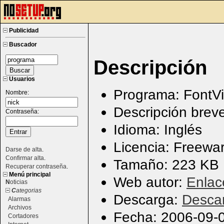
Publicidad
Buscador
Descripción
Usuarios
Programa: FontV
Nombre:
Descripción breve
Contraseña:
Idioma: Inglés
Licencia: Freewa
Darse de alta
.
Confirmar alta
.
Tamaño: 223 KB
Recuperar contraseña
.
Menú principal
Web autor:
Enlac
N
oticias
C
ategorias
Descarga:
Desca
Alarmas
Archivos
Fecha: 2006-09-
Cortadores