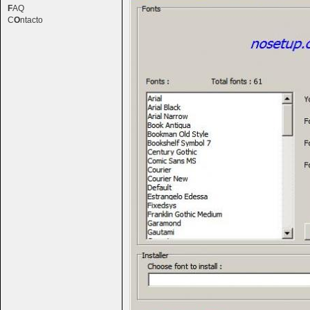
F
AQ
C
O
ntacto