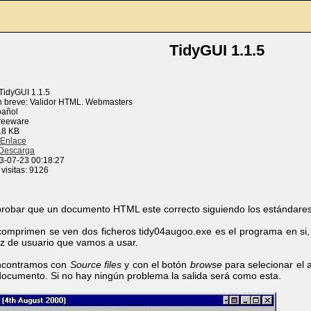
TidyGUI 1.1.5
TidyGUI 1.1.5
n breve: Validor HTML. Webmasters
pañol
Freeware
18 KB
Enlace
Descarga
3-07-23 00:18:27
visitas: 9126
probar que un documento HTML este correcto siguiendo los estándare
mprimen se ven dos ficheros tidy04augoo.exe es el programa en si, 
faz de usuario que vamos a usar.
encontramos con
Source files
y con el botón
browse
para selecionar el
ocumento. Si no hay ningún problema la salida será como esta.