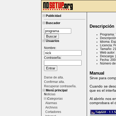
Publicidad
Buscador
Descripción
Programa: 
Descripció
Usuarios
Idioma: Es
Licencia: 
Nombre:
Tamaño: 2
Web autor:
Descarga:
Contraseña:
Fecha: 200
Número de 
Manual
Darse de alta
.
Sirve para com
Confirmar alta
.
Cuando se desco
Recuperar contraseña
.
que es el inter
Menú principal
N
oticias
Al abrirlo nos 
C
ategorias
comprobara el d
Alarmas
Archivos
Cortadores