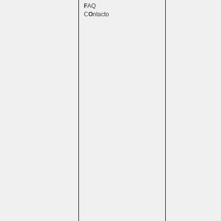
F
AQ
C
O
ntacto