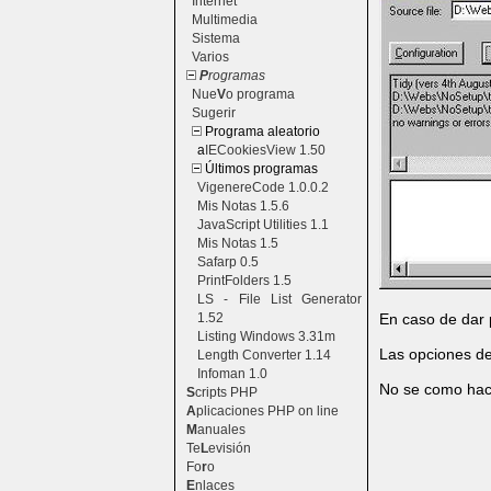
Internet
Multimedia
Sistema
Varios
P
rogramas
Nue
V
o programa
Sugerir
Programa aleatorio
a
IECookiesView 1.50
Últimos programas
VigenereCode 1.0.0.2
Mis Notas 1.5.6
JavaScript Utilities 1.1
Mis Notas 1.5
Safarp 0.5
PrintFolders 1.5
LS - File List Generator
1.52
En caso de dar 
Listing Windows 3.31m
Las opciones de
Length Converter 1.14
Infoman 1.0
No se como hace
S
cripts PHP
A
plicaciones PHP on line
M
anuales
Te
L
evisión
Fo
r
o
E
nlaces