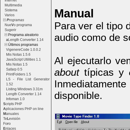
Internet
Multimedia
Manual
Sistema
Varios
P
rogramas
Para ver el tipo
Nue
V
o programa
Sugerir
audio como de s
Programa aleatorio
a
Length Converter 1.14
Últimos programas
VigenereCode 1.0.0.2
Mis Notas 1.5.6
Al ejecutarlo v
JavaScript Utilities 1.1
Mis Notas 1.5
about
típicas y
Safarp 0.5
PrintFolders 1.5
LS - File List Generator
Inmediatamen
1.52
Listing Windows 3.31m
disponible.
Length Converter 1.14
Infoman 1.0
S
cripts PHP
A
plicaciones PHP on line
M
anuales
Te
L
evisión
Fo
r
o
E
nlaces