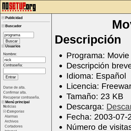
Publicidad
Mov
Buscador
Descripción
Usuarios
Programa: Movie 
Nombre:
Descripción brev
Contraseña:
Idioma: Español
Licencia: Freewa
Darse de alta
.
Confirmar alta
.
Tamaño: 23 KB
Recuperar contraseña
.
Menú principal
Descarga:
Desca
N
oticias
C
ategorias
Fecha: 2003-07-
Alarmas
Archivos
Número de visita
Cortadores