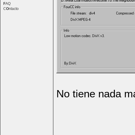
F
AQ
C
O
ntacto
No tiene nada m