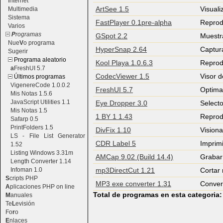
Internet
ArtSee 1.5
Visual
Multimedia
Sistema
FastPlayer 0.1pre-alpha
Reprod
Varios
P
rogramas
GSpot 2.2
Muestr
Nue
V
o programa
HyperSnap 2.64
Captur
Sugerir
Programa aleatorio
Kool Playa 1.0.6.3
Reprod
a
FreshUI 5.7
CodecViewer 1.5
Visor 
Últimos programas
VigenereCode 1.0.0.2
FreshUI 5.7
Optima
Mis Notas 1.5.6
JavaScript Utilities 1.1
Eye Dropper 3.0
Selecto
Mis Notas 1.5
1 BY 1 1.43
Reprod
Safarp 0.5
PrintFolders 1.5
DivFix 1.10
Visiona
LS - File List Generator
CDR Label 5
Imprimi
1.52
Listing Windows 3.31m
AMCap 9.02 (Build 14.4)
Grabar
Length Converter 1.14
Infoman 1.0
mp3DirectCut 1.21
Cortar
S
cripts PHP
MP3 exe converter 1.31
Conver
A
plicaciones PHP on line
Total de programas en esta categoria
M
anuales
Te
L
evisión
Fo
r
o
E
nlaces