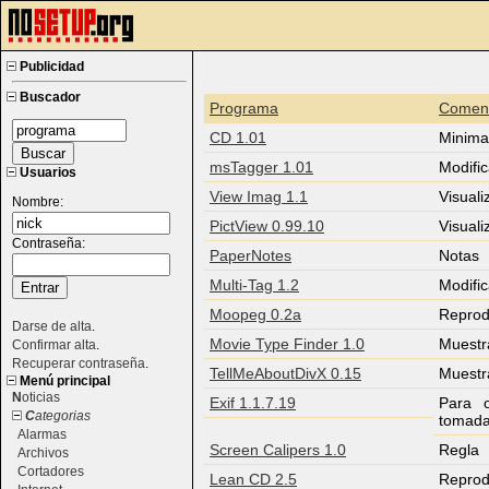
Publicidad
Buscador
Programa
Coment
CD 1.01
Minima
msTagger 1.01
Modifi
Usuarios
View Imag 1.1
Visual
Nombre:
PictView 0.99.10
Visual
Contraseña:
PaperNotes
Notas
Multi-Tag 1.2
Modifi
Moopeg 0.2a
Reprod
Darse de alta
.
Movie Type Finder 1.0
Muestr
Confirmar alta
.
Recuperar contraseña
.
TellMeAboutDivX 0.15
Muestr
Menú principal
N
oticias
Exif 1.1.7.19
Para o
C
ategorias
tomada
Alarmas
Screen Calipers 1.0
Regla
Archivos
Cortadores
Lean CD 2.5
Reprod