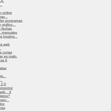
SQL
..
n online
as...
ubir programas
gráfico...
s fechas
.. manuales
 hosting...
 la web
.
s cortas
ar es malo.
as II
cabar
ts...
..
 2.0
 imprimir
eb... II
letos?
geo...
los
cias