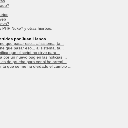
ras
izado?
arios
 web
uevo?
 PHP Nuke? y otras hierbas.
ertidos por Juan Llanos
ne que pasar eso... al sistema, ta...
ne que pasar eso... al sistema, ta...
ifica que el script no sirve para...
 por un nuevo bug en las noticias ...
es de prueba para ver si he arregl...
ta que se me ha olvidado el cambio ...