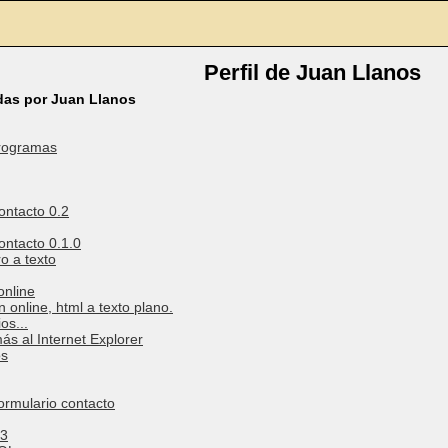
Perfil de Juan Llanos
das por Juan Llanos
rogramas
ontacto 0.2
ontacto 0.1.0
o a texto
online
 online, html a texto plano.
os...
ás al Internet Explorer
os
formulario contacto
.3