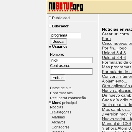
Publicidad
Buscador
Noticias envia
Crear url corta
Foro
Cinco nuevos p
Usuarios
Por fin... logo
Upload 3.4.8
Nombre:
Upload 3.4.6
Formulario de c
Contraseña:
Mas programas
Formulario de c
Convertir númer
Alojamiento...
Otra aplicación 
Darse de alta
.
Nueva aplicación
Confirmar alta
.
De nuevo cambi
Recuperar contraseña
.
Cada día odio m
Menú principal
Tabla de afiliad
N
oticias
Mas cambios...
C
ategorias
¿Versión movil?
Alarmas
Nuevo script... 
Archivos
Manual de CSS
Cortadores
Y ahora Atom 0