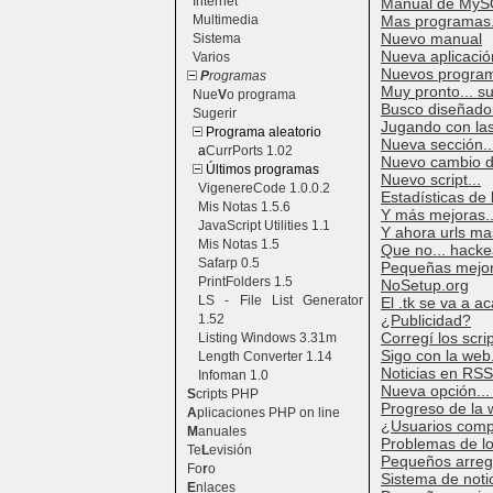
Internet
Manual de My
Multimedia
Mas programas.
Nuevo manual
Sistema
Nueva aplicació
Varios
Nuevos program
P
rogramas
Muy pronto... s
Nue
V
o programa
Busco diseñador 
Sugerir
Jugando con la
Programa aleatorio
Nueva sección.
a
CurrPorts 1.02
Nuevo cambio de
Últimos programas
Nuevo script...
VigenereCode 1.0.0.2
Estadísticas de
Mis Notas 1.5.6
Y más mejoras..
JavaScript Utilities 1.1
Y ahora urls ma
Mis Notas 1.5
Que no... hacke
Safarp 0.5
Pequeñas mejor
PrintFolders 1.5
NoSetup.org
LS - File List Generator
El .tk se va a a
1.52
¿Publicidad?
Corregí los scrip
Listing Windows 3.31m
Sigo con la web.
Length Converter 1.14
Noticias en RSS
Infoman 1.0
Nueva opción...
S
cripts PHP
Progreso de la w
A
plicaciones PHP on line
¿Usuarios comp
M
anuales
Problemas de lo
Te
L
evisión
Pequeños arreg
Fo
r
o
Sistema de noti
E
nlaces