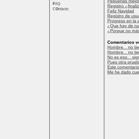
Pequeñas mejo
F
AQ
Registro ¿final
C
O
ntacto
Feliz Navidad
Registro de usu
Progreso en la
¿Que hay de n
¿Porque no más
Comentarios v
Hombre... no tie
Hombre... no tie
No es eso... sign
Pues otra prueba
Este comentario 
Me he dado cuen